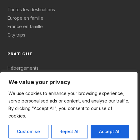
Toutes les destinations
Europe en famille
France en famille
City trips
PRATIQUE
Hébergements
Budget & organisation
We value your privacy
Plan du site
We use cookies to enhance your browsing experience,
serve personalised ads or content, and analyse our traffic.
By clicking "Accept All", you consent to our use of
cookies.
© 2026 Partir en Famille - Tous droits réservés.
Mentions légales
Politique de confidentialité
Plan du site
Customise
Reject All
Accept All