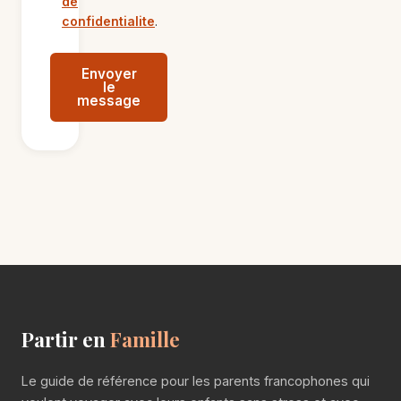
de
confidentialite
.
Envoyer
le
message
Partir en
Famille
Le guide de référence pour les parents francophones qui